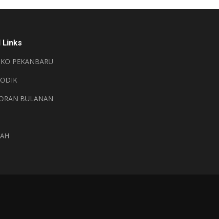
 Links
KO PEKANBARU
ODIK
ORAN BULANAN
LAH